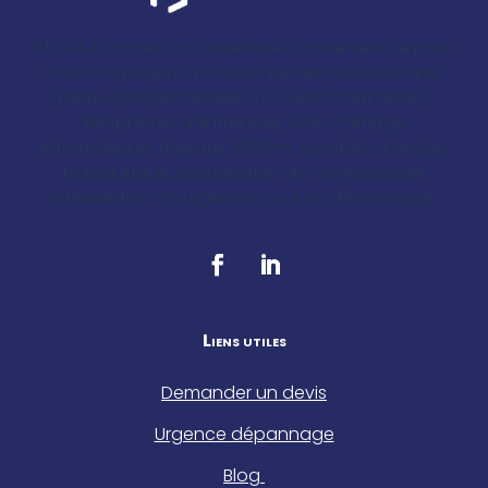
Mj Solution met son expertise à votre service pour
tous vos projets d’accès internet professionnel
(Fibre optique dédiée FTTO ultra haut débit),
téléphonie d’entreprise, VoIP, câblage
informatique, réseaux WIFI Pro, contrôle d’accès,
bureautique, sécurisation de vos locaux et
intervention en urgence pour un dépannage.
Liens utiles
Demander un devis
Urgence dépannage
Blog