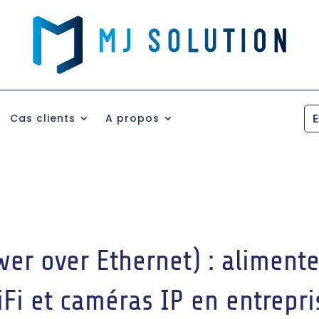
E
Cas clients
A propos
er over Ethernet) : aliment
iFi et caméras IP en entrepri