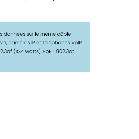
 les données sur le même câble
ifi, caméras IP et téléphones VoIP
02.3af (15,4 watts), PoE+ 802.3at