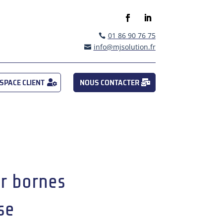
01 86 90 76 75

info@mjsolution.fr

SPACE CLIENT
NOUS CONTACTER
er bornes
se