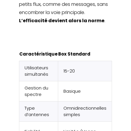
petits flux, comme des messages, sans
encombrer la voie principale.
L’efficacité devient alors la norme
.
Borne H
Caractéristique
Box Standard
Densité
Utilisateurs
15-20
100+
simultanés
Gestion du
Optim
Basique
spectre
(OFDM
Type
Omnidirectionnelles
Profes
d’antennes
simples
(Beam
Haute