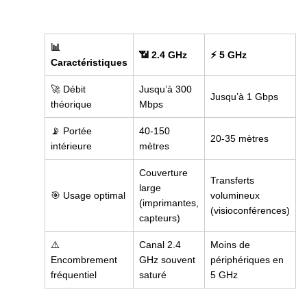
📊
📶 2.4 GHz
⚡ 5 GHz
Caractéristiques
🚀 Débit
Jusqu’à 300
Jusqu’à 1 Gbps
théorique
Mbps
📡 Portée
40-150
20-35 mètres
intérieure
mètres
Couverture
Transferts
large
🎯 Usage optimal
volumineux
(imprimantes,
(visioconférences)
capteurs)
⚠️
Canal 2.4
Moins de
Encombrement
GHz souvent
périphériques en
fréquentiel
saturé
5 GHz