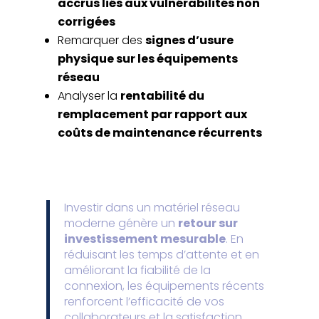
accrus liés aux vulnérabilités non
corrigées
Remarquer des
signes d’usure
physique sur les équipements
réseau
Analyser la
rentabilité du
remplacement par rapport aux
coûts de maintenance récurrents
Investir dans un matériel réseau
moderne génère un
retour sur
investissement mesurable
. En
réduisant les temps d’attente et en
améliorant la fiabilité de la
connexion, les équipements récents
renforcent l’efficacité de vos
collaborateurs et la satisfaction