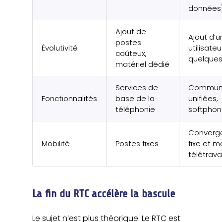
données
Ajout de
Ajout d’u
postes
Évolutivité
utilisateu
coûteux,
quelques 
matériel dédié
Services de
Communi
Fonctionnalités
base de la
unifiées,
téléphonie
softphon
Converg
Mobilité
Postes fixes
fixe et m
télétravai
La fin du RTC accélère la bascule
Le sujet n’est plus théorique. Le RTC est