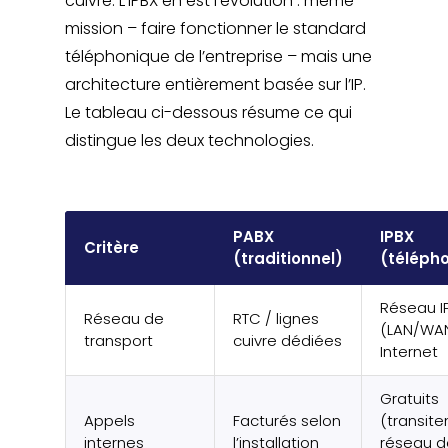
cuivre. L’IPBX en est l’évolution : même
mission – faire fonctionner le standard
téléphonique de l’entreprise – mais une
architecture entièrement basée sur l’IP.
Le tableau ci-dessous résume ce qui
distingue les deux technologies.
PABX
IPBX
Critère
(traditionnel)
(télépho
Réseau I
Réseau de
RTC / lignes
(LAN/WAN
transport
cuivre dédiées
Internet
Gratuits
Appels
Facturés selon
(transiten
internes
l’installation
réseau d